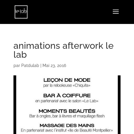
animations afterwork le
lab
par
Patdulab
|
Mai 23, 2016