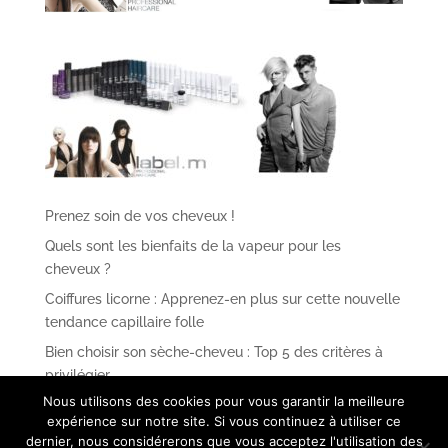
Prenez soin de vos cheveux !
Quels sont les bienfaits de la vapeur pour les
cheveux ?
Coiffures licorne : Apprenez-en plus sur cette nouvelle
tendance capillaire folle
Bien choisir son sèche-cheveu : Top 5 des critères à
privilégier
Nous utilisons des cookies pour vous garantir la meilleure
Tout ce que vous devez savoir sur les perruques en
expérience sur notre site. Si vous continuez à utiliser ce
cheveux naturels
dernier, nous considérerons que vous acceptez l'utilisation des