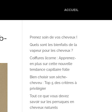
ACCUEIL
b-
Prenez soin de vos cheveux !
Quels sont les bienfaits de la
vapeur pour les cheveux ?
Coiffures licorne : Apprenez-
en plus sur cette nouvelle
tendance capillaire folle
Bien choisir son sèche-
cheveu : Top 5 des critères à
privilégier
Tout ce que vous devez
savoir sur les perruques en
cheveux naturels