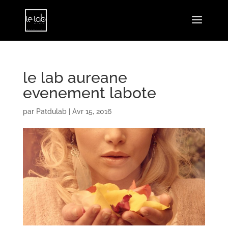
le lab aureane
evenement labote
par
Patdulab
|
Avr 15, 2016