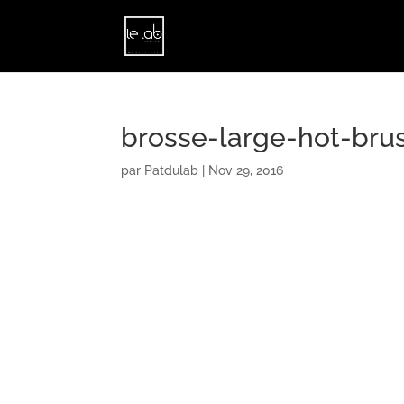
brosse-large-hot-bru
par
Patdulab
|
Nov 29, 2016