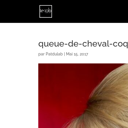
queue-de-cheval-coq
par
Patdulab
|
Mai 15, 2017