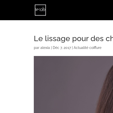
Le lissage pour des 
par
alexia
|
Déc 7, 2017
|
Actualité coiffure