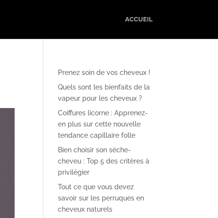
ACCUEIL
Prenez soin de vos cheveux !
Quels sont les bienfaits de la
vapeur pour les cheveux ?
Coiffures licorne : Apprenez-
en plus sur cette nouvelle
tendance capillaire folle
Bien choisir son sèche-
cheveu : Top 5 des critères à
privilégier
Tout ce que vous devez
savoir sur les perruques en
cheveux naturels