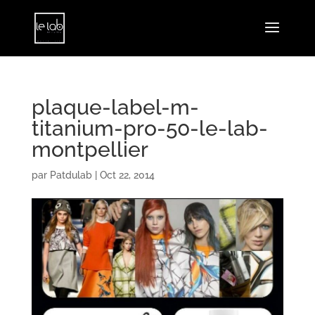
plaque-label-m-
titanium-pro-50-le-lab-
montpellier
par
Patdulab
|
Oct 22, 2014