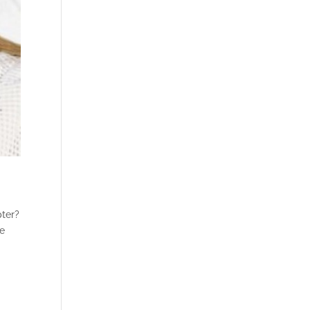
pter?
le