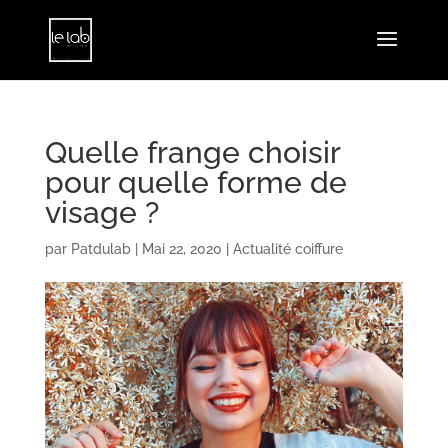
Quelle frange choisir
pour quelle forme de
visage ?
par
Patdulab
|
Mai 22, 2020
|
Actualité coiffure