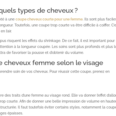
quels types de cheveux ?
pté à une
coupe cheveux courte pour une femme
. Ils sont plus facile
gueur. Toutefois, une coupe trop courte va être difficile à coiffer. C’e
n l’air.
us risquent les effets du shrinkage. De ce fait, il est important pour
tention à la longueur coupée. Les soins sont plus profonds et plus 
ra de favoriser la pousse et d’obtenir du volume.
e cheveux femme selon le visage
prendre soin de vos cheveux. Pour réussir cette coupe, prenez en
ibre des traits d’une femme au visage rond. Elle va donner l’effet d’all
 trop courte. Afin de donner une belle impression de volume en hauteu
ucturée. Il faut toutefois éviter certains styles, notamment la coup
nges épaisses.