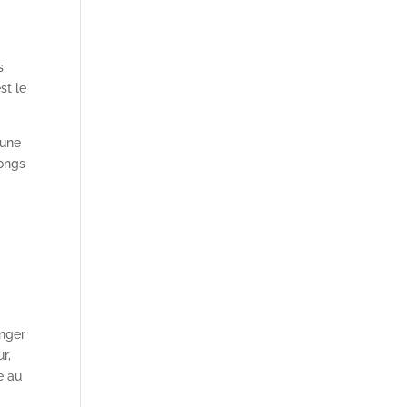
s
st le
 une
longs
onger
r,
e au