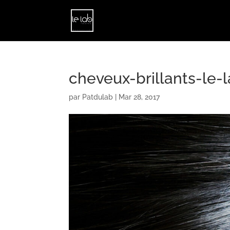
cheveux-brillants-le-
par
Patdulab
|
Mar 28, 2017