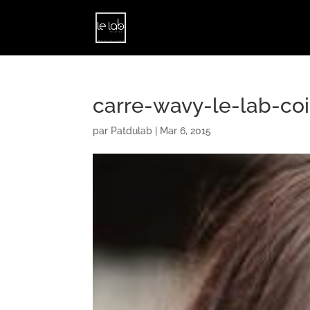
carre-wavy-le-lab-coi
par
Patdulab
|
Mar 6, 2015