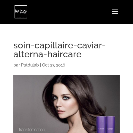
soin-capillaire-caviar-
alterna-haircare
par
Patdulab
|
Oct 27, 2016