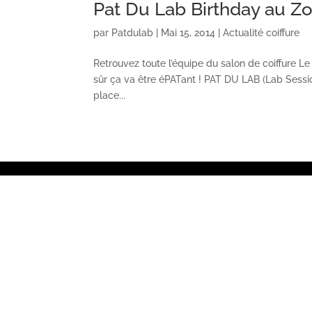
Pat Du Lab Birthday au Z
par
Patdulab
|
Mai 15, 2014
|
Actualité coiffure
Retrouvez toute l’équipe du salon de coiffure Le
sûr ça va être éPATant ! PAT DU LAB (Lab Sess
place...