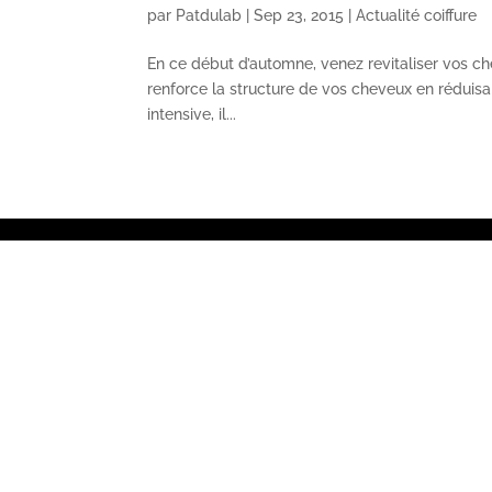
par
Patdulab
|
Sep 23, 2015
|
Actualité coiffure
En ce début d’automne, venez revitaliser vos che
renforce la structure de vos cheveux en réduisant
intensive, il...