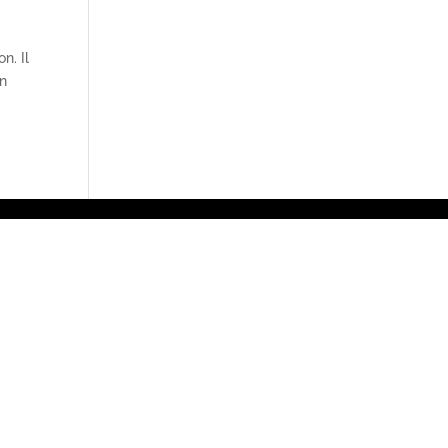
n. Il
on