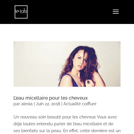
L’eau micellaire pour les cheveux
par
alexia
|
Juin 22, 2018
|
Actualité coiffure
Un nouveau soin beauté pour les cheveux Vous avez
déjà toutes entendu parler de l’eau micellaire et de
ses bienfaits sur la peau. En effet, cette dernière est un