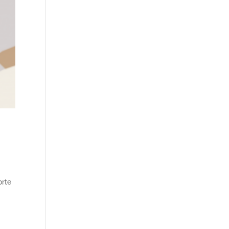
t
orte