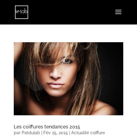
Les coiffures tendances 2015
par
Patdulab
|
Fév 25, 2015
|
Actualité coiffure