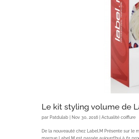
Le kit styling volume de 
par
Patdulab
|
Nov 30, 2016
|
Actualité coiffure
De la nouveauté chez Label.M Présente sur le ma
marque Label.M est passée aujourd’hui à 61 pr