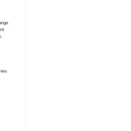
lange
int
s.
ités