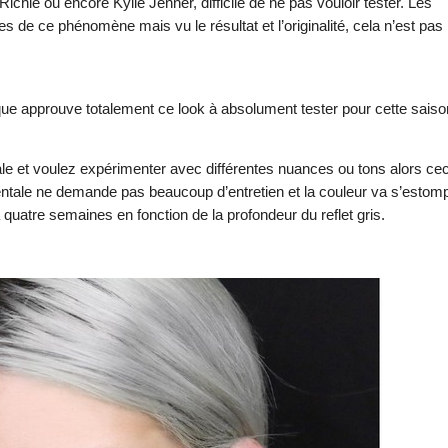
hie ou encore Kylie Jenner, difficile de ne pas vouloir tester. Les
de ce phénomène mais vu le résultat et l’originalité, cela n’est pas
ique approuve totalement ce look à absolument tester pour cette saiso
ale et voulez expérimenter avec différentes nuances ou tons alors cec
mentale ne demande pas beaucoup d’entretien et la couleur va s’estom
uatre semaines en fonction de la profondeur du reflet gris.