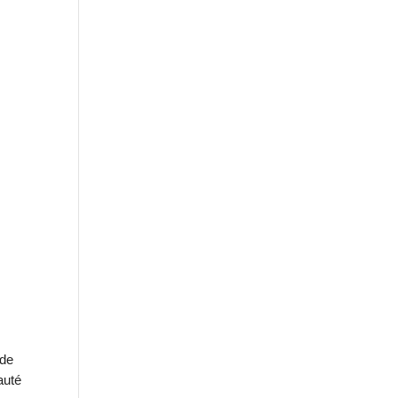
 de
auté