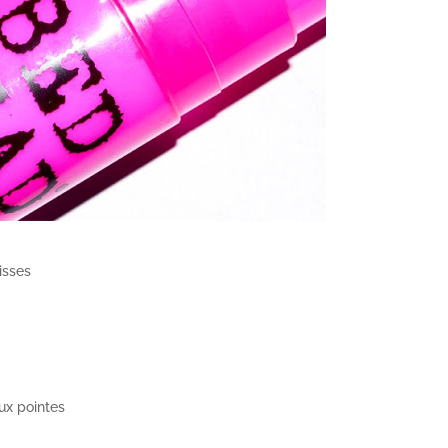
isses
ux pointes